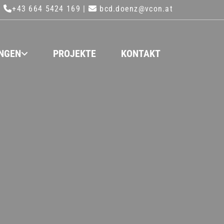
|
+43 664 5424 169 |
bcd.doenz@vcon.at


UNGEN
PROJEKTE
KONTAKT