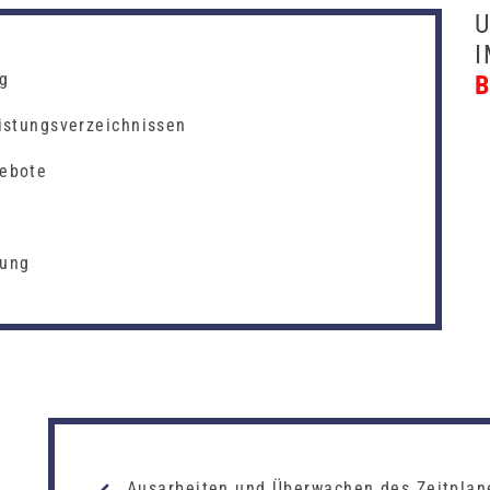
g
istungsverzeichnissen
gebote
hung
Ausarbeiten und Überwachen des Zeitplan